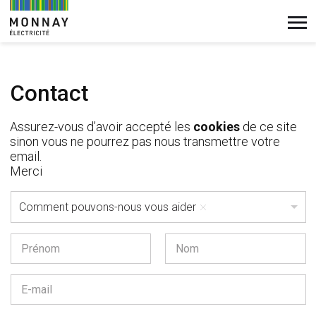
EMPLOIS
Panneau de gestion des cookies
COURANT FAIBLE
CONTACT
DOMOTIQUE
CONSEILS
SERVICES
Contact
Assurez-vous d’avoir accepté les
cookies
de ce site
sinon vous ne pourrez pas nous transmettre votre
email.
Merci
S
Comment pouvons-nous vous aider
u
j
e
N
t
o
m
Prénom
Nom
*
E
-
m