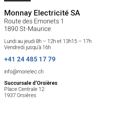
d
g
t
R
e
a
Monnay Electricité SA
G
i
P
Route des Emonets 1
r
D
e
1890 St-Maurice
*
Lundi au jeudi 8h – 12h et 13h15 – 17h
Vendredi jusqu’à 16h
+41 24 485 17 79
info@monelec.ch
Succursale d’Orsières
Place Centrale 12
1937 Orsières